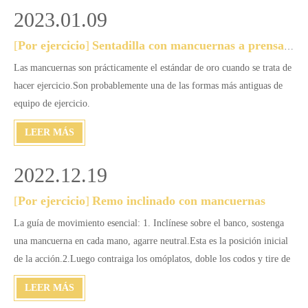
Tiene
2023.01.09
[
Por ejercicio
]
Sentadilla con mancuernas a prensa de hombros
Las mancuernas son prácticamente el estándar de oro cuando se trata de
hacer ejercicio.Son probablemente una de las formas más antiguas de
equipo de ejercicio.
LEER MÁS
2022.12.19
[
Por ejercicio
]
Remo inclinado con mancuernas
La guía de movimiento esencial: 1. Inclínese sobre el banco, sostenga
una mancuerna en cada mano, agarre neutral.Esta es la posición inicial
de la acción.2.Luego contraiga los omóplatos, doble los codos y tire de
las mancuernas hacia los costados.3.Manténgase en la cima y regrese
LEER MÁS
lentamente a la posición inicial.4.Th