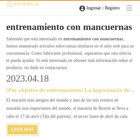
|
Ingresar
Registro
entrenamiento con mancuernas
Sabiendo que está interesado en
entrenamiento con mancuernas
,
hemos enumerado artículos sobre temas similares en el sitio web para su
conveniencia. Como fabricante profesional, esperamos que esta noticia
te pueda ayudar. Si está interesado en obtener más información sobre el
producto, no dude en contactarnos.
2023.04.18
[
Por objetivo de entrenamiento
]
La importancia del entrenamiento de fuerza para los corredores de maratón
El maratón más antiguo del mundo y uno de los seis eventos de
maratón más importantes del mundo, el maratón de Boston se lleva a
cabo el 17 de abril ('Día del patriota', el tercer lunes de abril de cada
año).Este año marca el 127 y es también el décimo aniversario del
LEER MÁS
atentado con bomba en la maratón de Boston el 15 de abril de 2013.