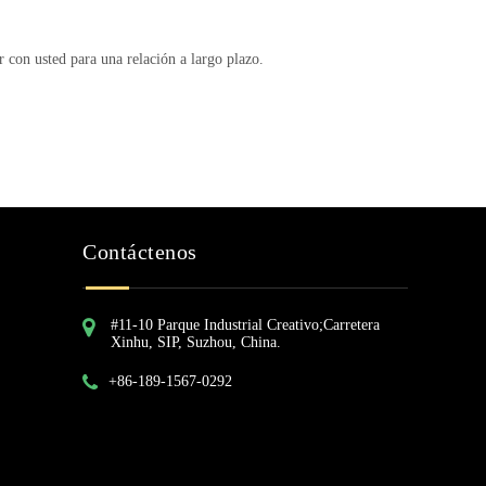
 con usted para una relación a largo plazo.
Contáctenos
#11-10 Parque Industrial Creativo;Carretera
Xinhu, SIP, Suzhou, China.
+86-189-1567-0292