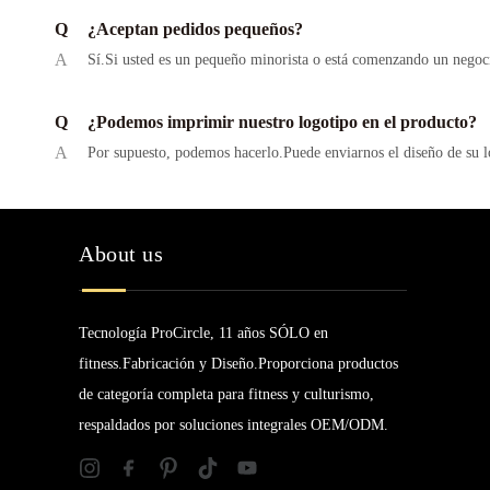
Q
¿Aceptan pedidos pequeños?
A
Sí.Si usted es un pequeño minorista o está comenzando un negoci
Q
¿Podemos imprimir nuestro logotipo en el producto?
A
Por supuesto, podemos hacerlo.Puede enviarnos el diseño de su 
About us
Tecnología ProCircle, 11 años SÓLO en
fitness.Fabricación y Diseño.Proporciona productos
de categoría completa para fitness y culturismo,
respaldados por soluciones integrales OEM/ODM.