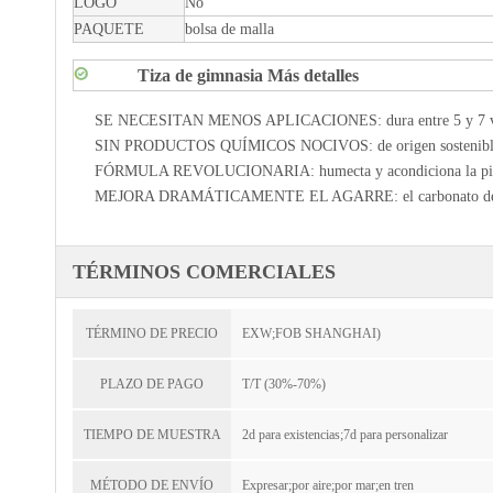
LOGO
No
PAQUETE
bolsa de malla
Tiza de gimnasia Más detalles
SE NECESITAN MENOS APLICACIONES: dura entre 5 y 7 veces má
SIN PRODUCTOS QUÍMICOS NOCIVOS: de origen sostenible y confi
FÓRMULA REVOLUCIONARIA: humecta y acondiciona la piel brind
MEJORA DRAMÁTICAMENTE EL AGARRE: el carbonato de magnesio 
TÉRMINOS COMERCIALES
TÉRMINO DE PRECIO
EXW;FOB SHANGHAI)
PLAZO DE PAGO
T/T (30%-70%)
TIEMPO DE MUESTRA
2d para existencias;7d para personalizar
MÉTODO DE ENVÍO
Expresar;por aire;por mar;en tren