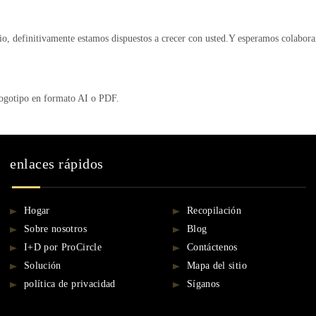
o, definitivamente estamos dispuestos a crecer con usted.Y esperamos colaborar
logotipo en formato AI o PDF.
enlaces rápidos
Hogar
Recopilación
Sobre nosotros
Blog
I+D por ProCircle
Contáctenos
Solución
Mapa del sitio
política de privacidad
Síganos