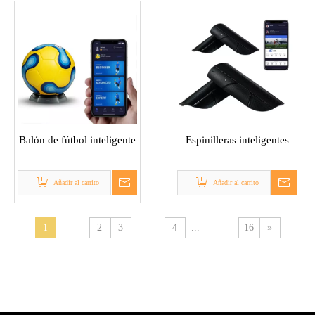
Balón de fútbol inteligente
Espinilleras inteligentes
Añadir al carrito
Añadir al carrito
1
2
3
4
...
16
»