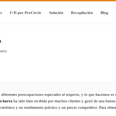
os
I+D por ProCircle
Solución
Recopilación
Blog
a
barra
 diferentes preocupaciones especiales al respecto, y lo que hacemos es 
on barra
ha sido bien recibida por muchos clientes y gozó de una buena
cterístico y un rendimiento práctico y un precio competitivo. Para obt