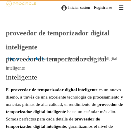
|
Iniciar sesión
Registrarse
proveedor de temporizador digital
inteligente
proveedor de temporizador digital
Hogar
»
productos
»
proveedor de temporizador digital
inteligente
inteligente
El
proveedor de temporizador digital inteligente
es un nuevo
diseño, a través de una excelente tecnología de procesamiento y
materias primas de alta calidad, el rendimiento de
proveedor de
temporizador digital inteligente
hasta un estándar más alto.
Somos perfectos para cada detalle de
proveedor de
temporizador digital inteligente
, garantizamos el nivel de