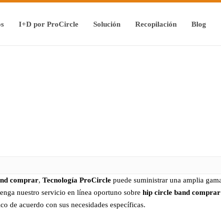
os
I+D por ProCircle
Solución
Recopilación
Blog
band comprar
,
Tecnología ProCircle
puede suministrar una amplia gam
tenga nuestro servicio en línea oportuno sobre
hip circle band comprar
co de acuerdo con sus necesidades específicas.