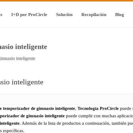
os
I+D por ProCircle
Solución
Recopilación
Blog
asio inteligente
imnasio inteligente
sio inteligente
e temporizador de gimnasio inteligente
,
Tecnología ProCircle
puede 
porizador de gimnasio inteligente
puede cumplir con muchas aplicacione
nteligente
. Además de la lista de productos a continuación, también p
 específicas.