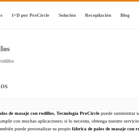
os
I+D por ProCircle
Solución
Recopilación
Blog
llos
rodillos
los
alos de masaje con rodillos
,
Tecnología ProCircle
puede suministrar 
mplir con muchas aplicaciones; si lo necesita, obtenga nuestro servici
 también puede personalizar su propio
fábrica de palos de masaje con ro