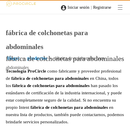
|
Iniciar sesión
Registrarse
fábrica de colchonetas para
abdominales
fábrica de colchonetas para abdominales
Hogar
»
productos
»
fábrica de colchonetas para
abdominales
Tecnología ProCircle
como fabricante y proveedor profesional
de
fábrica de colchonetas para abdominales
en China, todos
los
fábrica de colchonetas para abdominales
han pasado los
estándares de certificación de la industria internacional, y puede
estar completamente seguro de la calidad. Si no encuentra su
propio Intent
fábrica de colchonetas para abdominales
en
nuestra lista de productos, también puede contactarnos, podemos
brindarle servicios personalizados.