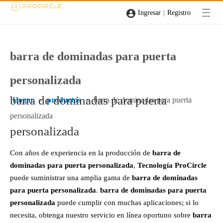
|
Ingresar
Registro
barra de dominadas para puerta
personalizada
barra de dominadas para puerta
Hogar
»
productos
»
barra de dominadas para puerta
personalizada
personalizada
Con años de experiencia en la producción de
barra de
dominadas para puerta personalizada
,
Tecnología ProCircle
puede suministrar una amplia gama de
barra de dominadas
para puerta personalizada
.
barra de dominadas para puerta
personalizada
puede cumplir con muchas aplicaciones; si lo
necesita, obtenga nuestro servicio en línea oportuno sobre
barra