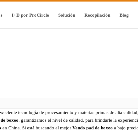
os
I+D por ProCircle
Solución
Recopilación
Blog
excelente tecnología de procesamiento y materias primas de alta calidad
 de boxeo
, garantizamos el nivel de calidad, para brindarle la experien
o
en China. Si está buscando el mejor
Vendo pad de boxeo
a bajo preci