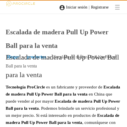
|
Iniciar sesión
Registrarse
Escalada de madera Pull Up Power
Ball para la venta
Escalada de madera Pull Up Power Ball
Hogar
»
productos
»
Escalada de madera Pull Up Power
Ball para la venta
para la venta
Tecnología ProCircle
es un fabricante y proveedor de
Escalada
de madera Pull Up Power Ball para la venta
en China que
puede vender al por mayor
Escalada de madera Pull Up Power
Ball para la venta
. Podemos brindarle un servicio profesional y
un mejor precio. Si está interesado en productos de
Escalada de
madera Pull Up Power Ball para la venta
, comuníquese con