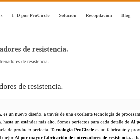
os
I+D por ProCircle
Solución
Recopilación
Blog
dores de resistencia.
renadores de resistencia.
ores de resistencia.
a.
es un nuevo diseño, a través de una excelente tecnología de procesami
a.
hasta un estándar más alto. Somos perfectos para cada detalle de
Al p
encia de producto perfecta.
Tecnología ProCircle
es un fabricante y pro
el mejor
Al por mayor fabricación de entrenadores de resistencia.
a ba