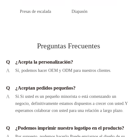
Presas de escalada
Diapasón
Bola de
Preguntas Frecuentes
Q
¿Acepta la personalización?
A
Sí, podemos hacer OEM y ODM para nuestros clientes.
Q
¿Aceptan pedidos pequeños?
A
Sí.Si usted es un pequeño minorista o está comenzando un
negocio, definitivamente estamos dispuestos a crecer con usted.Y
esperamos colaborar con usted para una relación a largo plazo.
Q
¿Podemos imprimir nuestro logotipo en el producto?
A
Por supuesto, podemos hacerlo.Puede enviarnos el diseño de su