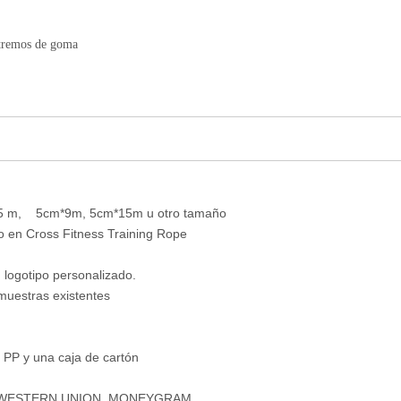
xtremos de goma
15 m, 5cm*9m, 5cm*15m u otro tamaño
o en Cross Fitness Training Rope
n logotipo personalizado.
 muestras existentes
 PP y una caja de cartón
PAL, WESTERN UNION, MONEYGRAM