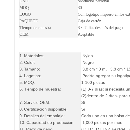
UNIT
ordenador personal
MOQ
30
LOGO
Con logotipo impreso en los e
PAQUETE
Caja de cartón
Tiempo de muestra
3 ~ 7 días después del pago
OEM
Aceptable
1. Materiales:
Nylon
2. Color:
Negro
3. Tamaño:
3,8 cm * 9 m, 3,8 cm * 
4. Logotipo:
Podría agregar su logotip
5. MOQ:
1-100 piezas
6. Tiempo de muestra:
(1) 3-7 días: si necesita u
(2)dentro de 2 días- para
7. Servicio OEM:
Sí
8. Certificación disponible:
Sí
9. Detalles del embalaje:
Cada uno en una bolsa de
10. Capacidad de producción:
1,000 piezas por mes
11. Plazo de pago
(1) LC, T/T, D/P, PAY