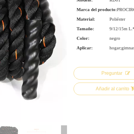
Modelo:
RD01
Marca del producto:
PROCIR
Material:
Poliéster
Tamaño:
9/12/15m L.
Color:
negro
Aplicar:
hogar;gimna
Preguntar
Añadir al carrito