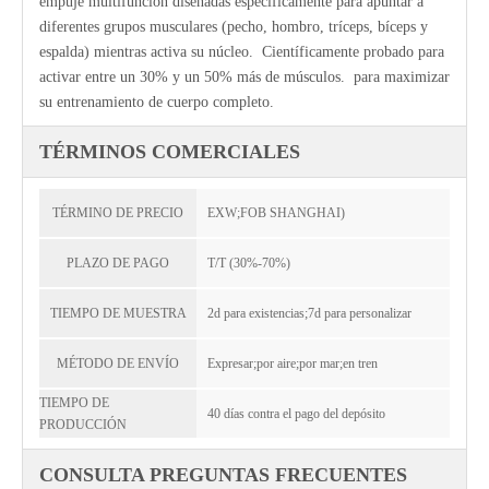
empuje multifunción diseñadas específicamente para apuntar a
diferentes grupos musculares (pecho, hombro, tríceps, bíceps y
espalda) mientras activa su núcleo. Científicamente probado para
activar entre un 30% y un 50% más de músculos. para maximizar
su entrenamiento de cuerpo completo.
TÉRMINOS COMERCIALES
TÉRMINO DE PRECIO
EXW;FOB SHANGHAI)
PLAZO DE PAGO
T/T (30%-70%)
TIEMPO DE MUESTRA
2d para existencias;7d para personalizar
MÉTODO DE ENVÍO
Expresar;por aire;por mar;en tren
TIEMPO DE
40 días contra el pago del depósito
PRODUCCIÓN
CONSULTA PREGUNTAS FRECUENTES