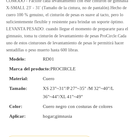
CÓMODO - Facilite cada levantamiento con este cinturón de gimnasia
X-SMALL 23' - 31' (Tamaño de la cintura, no de pantalón).Hecho de
cuero 100 % genuino, el cinturón de pesas es suave al tacto, pero lo
suficientemente flexible y resistente para brindar un soporte óptimo.
LEVANTA PESADO: cuando llegue el momento de prepararte para el
gimnasio, toma tu cinturón de levantamiento de pesas ProCircle.Cada
uno de estos cinturones de levantamiento de pesas le permitirá hacer
sentadillas o peso muerto hasta 600 libras.
Modelo:
RD01
Marca del producto:
PROCIRCLE
Material:
Cuero
Tamaño:
XS 23''~31''/P 27''~35'' /M 32''~40''/L
36''~44''/XL 41''~49''
Color:
Cuero negro con costuras de colores
Aplicar:
hogar;gimnasia