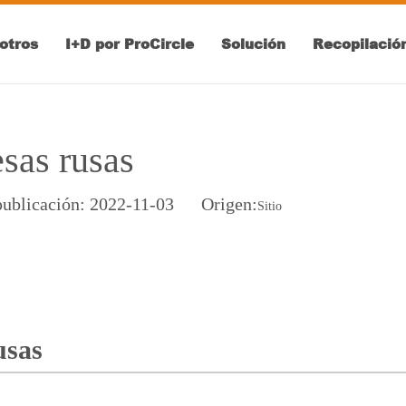
otros
I+D por ProCircle
Solución
Recopilació
sas rusas
publicación: 2022-11-03 Origen:
Sitio
usas